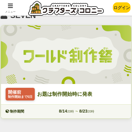
ログイン
メニュー
SEVEN
開催前
お題は制作開始時に発表
制作開始まで5日
8/14
~
8/23
制作期間
20時
20時