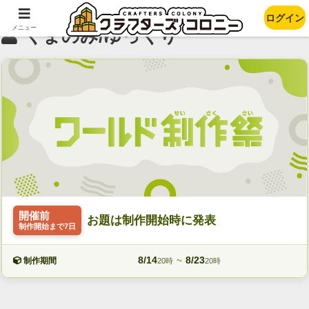
ログイン
メニュー
くまのみ/ゆっくり
開催前
お題は制作開始時に発表
制作開始まで7日
8/14
~
8/23
制作期間
20時
20時