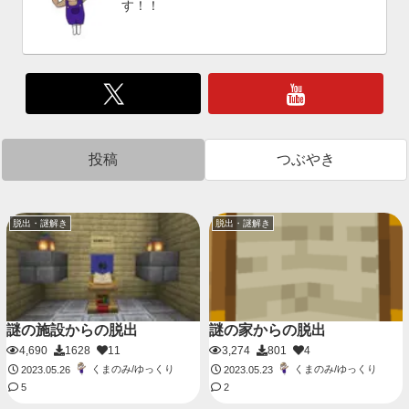
す！！
投稿
つぶやき
脱出・謎解き
脱出・謎解き
謎の施設からの脱出
謎の家からの脱出
4,690
1628
11
3,274
801
4
くまのみ/ゆっくり
くまのみ/ゆっくり
2023.05.26
2023.05.23
5
2