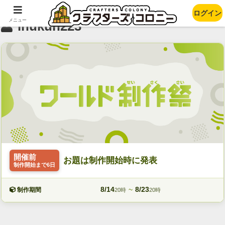
ログイン
メニュー
inukun223
開催前
お題は制作開始時に発表
制作開始まで6日
8/14
~
8/23
制作期間
20時
20時