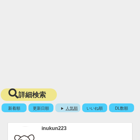
詳細検索
新着順
更新日順
人気順
いいね順
DL数順
inukun223