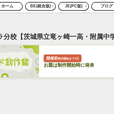
ホーム
BE(統合版)
JE(PC版)
ブログ
ラ分校【茨城県立竜ヶ崎一高・附属中
開催前
制作開始まで7日
お題は制作開始時に発表