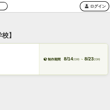
ログイン
学校】
8/14
8/23
~
制作期間
20時
20時