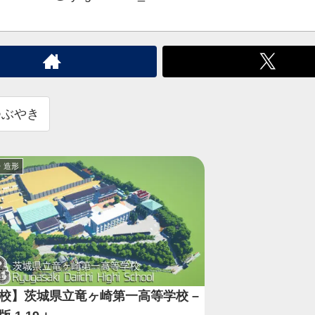
つぶやき
・造形
校】茨城県立竜ヶ崎第一高等学校 –