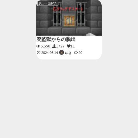
脱出・謎解き
廃監獄からの脱出
6,650
1727
11
ゆき
2024.06.14
20