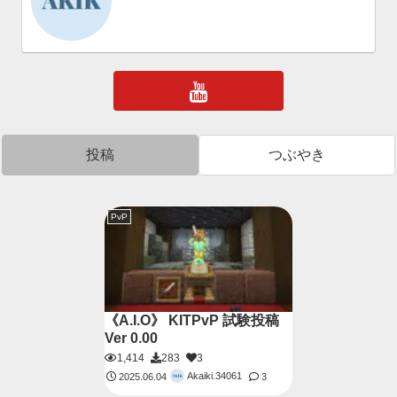
投稿
つぶやき
PvP
《A.I.O》 KITPvP 試験投稿
Ver 0.00
1,414
283
3
Akaiki.34061
2025.06.04
3