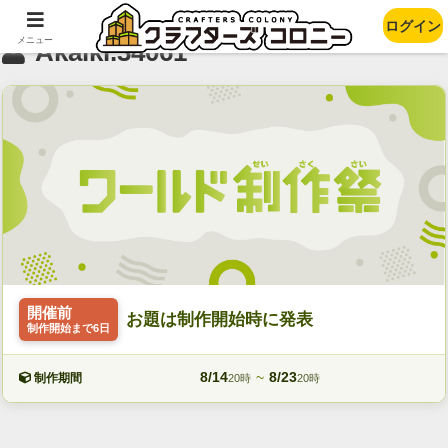
ログイン
メニュー
Akaiki.34061
開催前
お題は制作開始時に発表
制作開始まで6日
8/14
~
8/23
制作期間
20時
20時