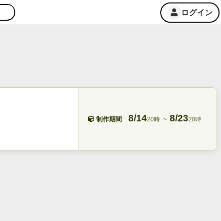
ログイン
8/14
8/23
~
制作期間
20時
20時