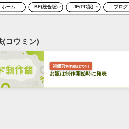
ホーム
BE(統合版)
JE(PC版)
ブログ
(コウミン)
開催前
制作開始まで6日
お題は制作開始時に発表