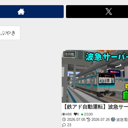
つぶやき
その他
【鉄アド自動運転】波急サ
488
6
2/100
2026.07.05
2026.07.26
波急電
23