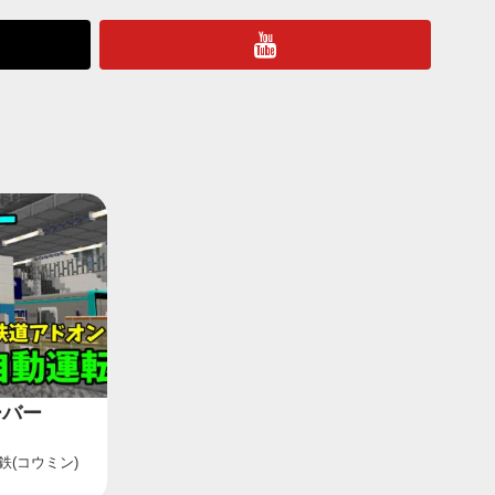
ーバー
鉄(コウミン)