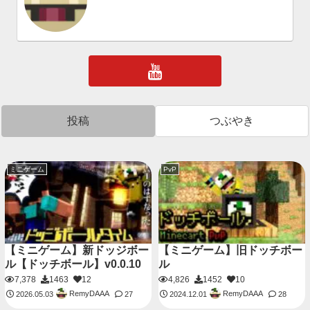
投稿
つぶやき
ミニゲーム
PvP
【ミニゲーム】新ドッジボー
【ミニゲーム】旧ドッチボー
ル【ドッチボール】v0.0.10
ル
7,378
1463
12
4,826
1452
10
RemyDAAA
RemyDAAA
2026.05.03
27
2024.12.01
28