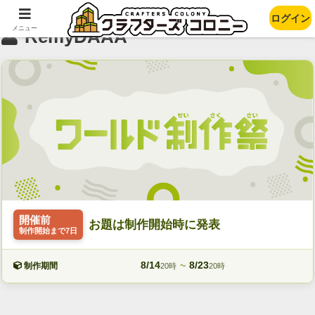
ログイン
メニュー
RemyDAAA
開催前
お題は制作開始時に発表
制作開始まで7日
8/14
~
8/23
制作期間
20時
20時