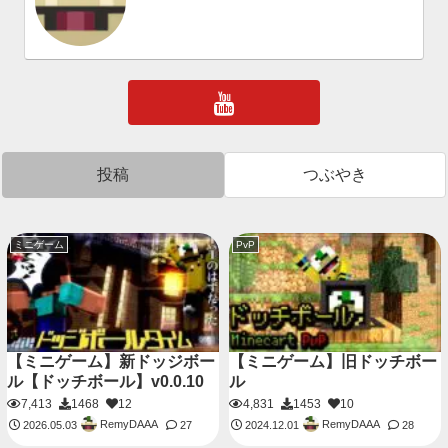
投稿
つぶやき
ミニゲーム
PvP
【ミニゲーム】新ドッジボー
【ミニゲーム】旧ドッチボー
ル【ドッチボール】v0.0.10
ル
7,413
1468
12
4,831
1453
10
RemyDAAA
RemyDAAA
2026.05.03
27
2024.12.01
28