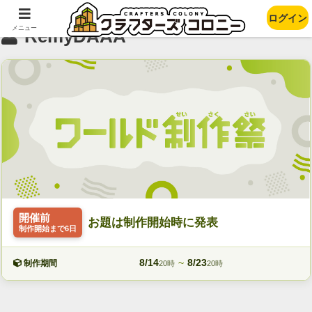
ログイン
メニュー
RemyDAAA
開催前
お題は制作開始時に発表
制作開始まで6日
8/14
~
8/23
制作期間
20時
20時